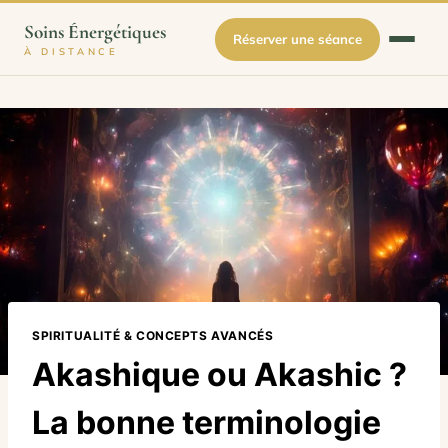
Soins Énergétiques
Réserver une séance
À DISTANCE
Aller
au
contenu
SPIRITUALITÉ & CONCEPTS AVANCÉS
Akashique ou Akashic ?
La bonne terminologie