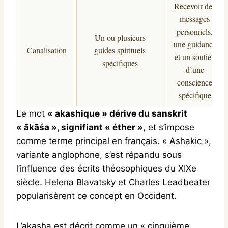
Recevoir des
messages
personnels,
Un ou plusieurs
une guidance
Canalisation
guides spirituels
et un soutien
spécifiques
d’une
conscience
spécifique
Le mot
« akashique » dérive du sanskrit
« ākāśa », signifiant « éther »
, et s’impose
comme terme principal en français. « Ashakic »,
variante anglophone, s’est répandu sous
l’influence des écrits théosophiques du XIXe
siècle. Helena Blavatsky et Charles Leadbeater
popularisèrent ce concept en Occident.
L’akasha est décrit comme un « cinquième