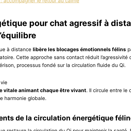
 : accompagner le retour au calme
étique pour chat agressif à dista
’équilibre
que à distance
libère les blocages émotionnels félins
pa
ratoire. Cette approche sans contact réduit l’agressivité
érison, processus fondé sur la circulation fluide du Qi.
 vie
ie vitale animant chaque être vivant
. Il circule entre le 
ne harmonie globale.
nts de la circulation énergétique féli
e restaure la circulation du Qi pour maintenir la santé. 