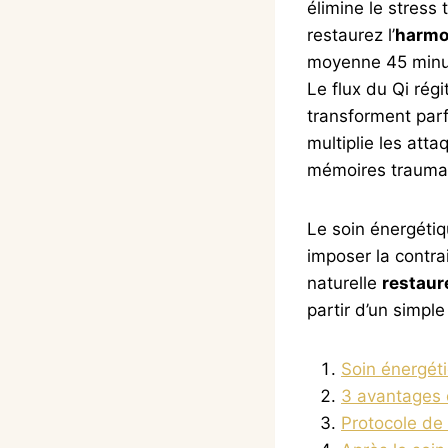
élimine le stress 
restaurez l’
harmo
moyenne 45 minu
Le flux du Qi rég
transforment parf
multiplie les atta
mémoires traumat
Le soin énergéti
imposer la contra
naturelle
restaur
partir d’un simpl
Soin énergéti
3 avantages 
Protocole de 