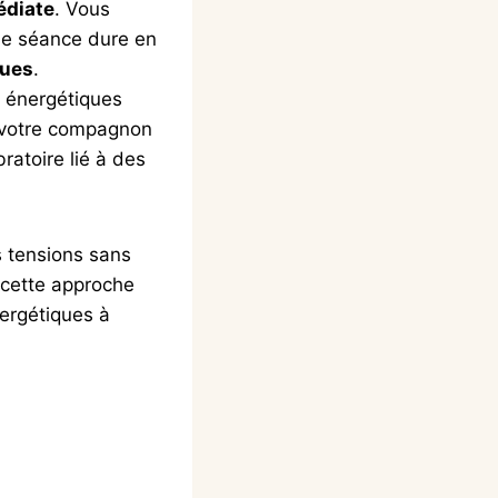
édiate
. Vous
ne séance dure en
ques
.
es énergétiques
i votre compagnon
ratoire lié à des
s tensions sans
 cette approche
ergétiques à