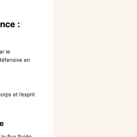
nce :
r le
 défensive en
corps et l’esprit
ne
Un flux fluide