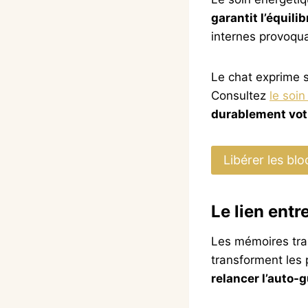
garantit l’équili
internes provoqua
Le chat exprime so
Consultez
le soin
durablement vo
Libérer les bl
Le lien ent
Les mémoires trau
transforment les 
relancer l’auto-