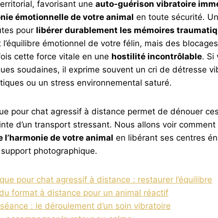
territorial, favorisant une
auto-guérison vibratoire imm
nie émotionnelle de votre animal
en toute sécurité. U
tes pour
libérer durablement les mémoires traumati
it l’équilibre émotionnel de votre félin, mais des blocag
ois cette force vitale en une
hostilité incontrôlable
. S
ques soudaines, il exprime souvent un cri de détresse vib
iques ou un stress environnemental saturé.
que pour chat agressif à distance permet de dénouer ce
inte d’un transport stressant. Nous allons voir comment
e l’harmonie de votre animal
en libérant ses centres én
e support photographique.
que pour chat agressif à distance : restaurer l’équilibre
du format à distance pour un animal réactif
séance : le déroulement d’un soin vibratoire