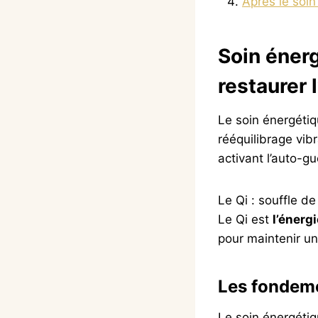
Après le soin
Soin énerg
restaurer l
Le soin énergéti
rééquilibrage vib
activant l’auto-gu
Le Qi : souffle de
Le Qi est
l’énerg
pour maintenir u
Les fondeme
Le soin énergétiqu